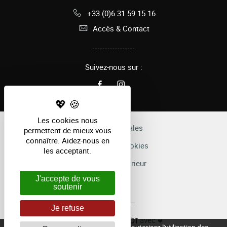
+33 (0)6 31 59 15 16
Accès & Contact
Suivez-nous sur :
Les cookies nous
Mentions légales
permettent de mieux vous
connaître. Aidez-nous en
Gestion des cookies
les acceptant.
Règlement intérieur
J'accepte de vous
CGV
soutenir
Je refuse
avec
Réalisé par
❤