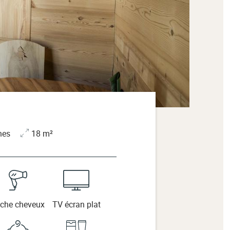
nes
18 m²
che cheveux
TV écran plat